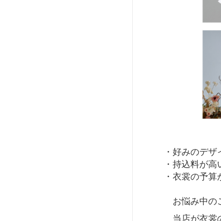
・好みのデザ
・持込料が
・衣裳の予算
お悩み中のご新
当店が衣裳のお